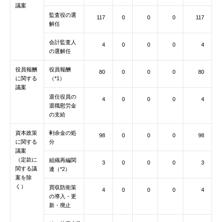
議案
監査役の選
117
0
0
0
117
解任
会計監査人
4
0
0
0
4
の選解任
役員報酬
役員報酬
80
0
0
0
80
に関する
（*1）
議案
退任役員の
4
0
0
0
4
退職慰労金
の支給
資本政策
剰余金の処
98
0
0
0
98
に関する
分
議案
（定款に
組織再編関
3
0
0
0
3
関する議
連（*2）
案を除
く）
買収防衛策
4
0
0
0
4
の導入・更
新・廃止