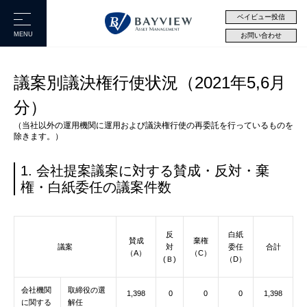
ベイビュー投信
MENU
お問い合わせ
議案別議決権行使状況（2021年5,6月
分）
（当社以外の運用機関に運用および議決権行使の再委託を行っているものを
除きます。）
1. 会社提案議案に対する賛成・反対・棄
権・白紙委任の議案件数
反
白紙
賛成
棄権
議案
対
委任
合計
（A）
（C）
(Ｂ)
（D）
会社機関
取締役の選
1,398
0
0
0
1,398
に関する
解任