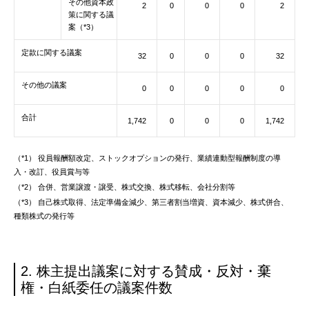
その他資本政
2
0
0
0
2
策に関する議
案（*3）
定款に関する議案
32
0
0
0
32
その他の議案
0
0
0
0
0
合計
1,742
0
0
0
1,742
（*1） 役員報酬額改定、ストックオプションの発行、業績連動型報酬制度の導
入・改訂、役員賞与等
（*2） 合併、営業譲渡・譲受、株式交換、株式移転、会社分割等
（*3） 自己株式取得、法定準備金減少、第三者割当増資、資本減少、株式併合、
種類株式の発行等
2. 株主提出議案に対する賛成・反対・棄
権・白紙委任の議案件数