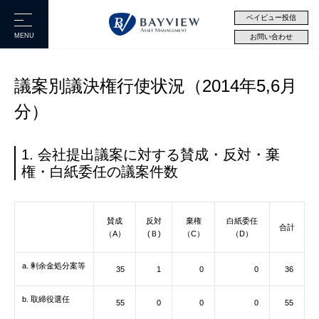
ベイビュー投信
MENU
お問い合わせ
議案別議決権行使状況（2014年5,6月
分）
1. 会社提出議案に対する賛成・反対・棄
権・白紙委任の議案件数
賛成
反対
棄権
白紙委任
合計
（A）
(Ｂ)
（C）
（D）
a. 剰余金処分案等
35
1
0
0
36
b. 取締役選任
55
0
0
0
55