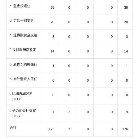
c. 監査役選任
38
0
0
0
38
d. 定款一部変更
20
0
0
0
20
e. 退職慰労金支給
3
0
0
0
3
f. 役員報酬額改定
14
0
0
0
14
g. 新株予約権発行
1
0
0
0
1
h. 会計監査人選任
0
0
0
0
0
i. 組織再編関連
0
0
0
0
0
（※1）
j. その他会社提案
7
2
0
0
9
（※2）
合計
173
3
0
0
176