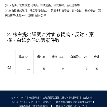
(※1) 合併、営業譲渡・譲受、株式交換、株式移転、会社分割等
(※2) 自己株式取得、法定準備金減少、第三者割当増資、資本減少、株式併合、買
収防衛策(上記a～i の議案を除く)等
2. 株主提出議案に対する賛成・反対・棄
権・白紙委任の議案件数
賛成（A）
反対(Ｂ)
棄権（C）
白紙委任（D）
合計
合計
11
39
0
0
50
サイトマップ
倫理綱領
金融商品取引法に基づく説明事項
勧誘方針
スチュワードシップ・コードについて
顧客本位の業務運営に関する方針
議決権行使に関する基本方針
一括発注の取り扱いについて