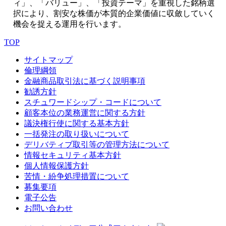
ィ」、「バリュー」、「投資テーマ」を重視した銘柄選
択により、割安な株価が本質的企業価値に収斂していく
機会を捉える運用を行います。
TOP
サイトマップ
倫理綱領
金融商品取引法に基づく説明事項
勧誘方針
スチュワードシップ・コードについて
顧客本位の業務運営に関する方針
議決権行使に関する基本方針
一括発注の取り扱いについて
デリバティブ取引等の管理方法について
情報セキュリティ基本方針
個人情報保護方針
苦情・紛争処理措置について
募集要項
電子公告
お問い合わせ