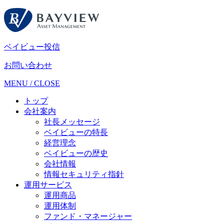
ベイビュー投信
お問い合わせ
MENU
/
CLOSE
トップ
会社案内
社長メッセージ
ベイビューの特長
経営理念
ベイビューの歴史
会社情報
情報セキュリティ指針
運用サービス
運用商品
運用体制
ファンド・マネージャー