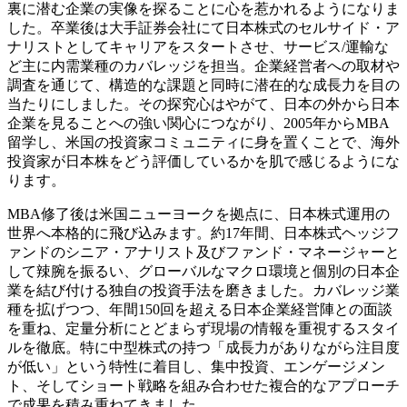
裏に潜む企業の実像を探ることに心を惹かれるようになりま
した。卒業後は大手証券会社にて日本株式のセルサイド・ア
ナリストとしてキャリアをスタートさせ、サービス/運輸な
ど主に内需業種のカバレッジを担当。企業経営者への取材や
調査を通じて、構造的な課題と同時に潜在的な成長力を目の
当たりにしました。その探究心はやがて、日本の外から日本
企業を見ることへの強い関心につながり、2005年からMBA
留学し、米国の投資家コミュニティに身を置くことで、海外
投資家が日本株をどう評価しているかを肌で感じるようにな
ります。
MBA修了後は米国ニューヨークを拠点に、日本株式運用の
世界へ本格的に飛び込みます。約17年間、日本株式ヘッジフ
ァンドのシニア・アナリスト及びファンド・マネージャーと
して辣腕を振るい、グローバルなマクロ環境と個別の日本企
業を結び付ける独自の投資手法を磨きました。カバレッジ業
種を拡げつつ、年間150回を超える日本企業経営陣との面談
を重ね、定量分析にとどまらず現場の情報を重視するスタイ
ルを徹底。特に中型株式の持つ「成長力がありながら注目度
が低い」という特性に着目し、集中投資、エンゲージメン
ト、そしてショート戦略を組み合わせた複合的なアプローチ
で成果を積み重ねてきました。