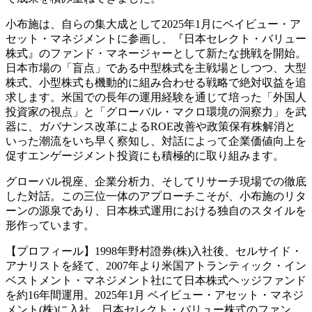
小布施は、自らの集大成として2025年1月にベイビュー・ア
セット・マネジメントに参画し、『日本セレクト・バリュー
株式』のファンド・マネージャーとして新たな挑戦を開始。
日本市場の「盲点」である中型株式を主戦場としつつ、大型
株式、小型株式も機動的に組み合わせる戦略で絶対収益を追
求します。米国での長年の運用経験を通じて培った「外国人
投資家の視点」と「グローバル・マクロ環境の洞察力」を武
器に、ガバナンス改革によるROE改善や政策保有株解消と
いった潮流をいち早く察知し、対話によって企業価値向上を
促すエンゲージメント投資にも積極的に取り組みます。
グローバル視座、企業分析力、そしてリサーチ現場での徹底
した対話。この三位一体のアプローチこそが、小布施のリタ
ーンの源泉であり、日本株式運用における独自のスタイルを
形作っています。
【プロフィール】1998年野村證券(株)入社後、セルサイド・
アナリストを経て、2007年より米国アトランティック・イン
ベストメント・マネジメント社にて日本株式ヘッジファンド
を約16年間運用。2025年1月 ベイビュー・アセット・マネジ
メント(株)に入社、日本セレクト・バリュー株式のファン