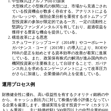
中型株式はアルファ(α) の源泉
大型株式と小型株式の狭間には、市場から見過ごされ
ている投資機会が数多く存在する。アナリストによる
カバレッジや、個別企業分析を重視するボトムアップ
型投資家の参加が限定的である一方、一定の流動性と
堅調なファンダメンタルズを有しており、超過収益を
獲得する豊富な機会を提供している。
構造改革による恩恵
スチュワードシップコード（2014年）やコーポレート
ガバナンス・コード（2015年）の導入により、ROEや
PBRの是正を始めとする資本効率の改善が着実に進展
している。また、政策保有株式の解消が進み国内外の
機関投資家が主要株主として台頭することで、ガバナ
ンス向上を求めるエンゲージメントによって改革圧力
がさらに加速し、企業価値の向上を促進している。
運用プロセス例
財務健全性に優れ、高い収益性を有するクオリティ銘柄の中
から、キャッシュ創出力に対して株価が過小評価となってい
る企業を厳選します。価値実現を促す投資テーマ（カタリス
ト）を重視し、主に時価総額1,500億円以上の中型企業約600