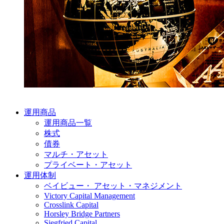
運用商品
運用商品一覧
株式
債券
マルチ・アセット
プライベート・アセット
運用体制
ベイビュー・ アセット・マネジメント
Victory Capital Management
Crosslink Capital
Horsley Bridge Partners
Siegfried Capital