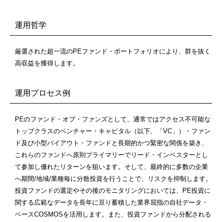
運用哲学
厳選された超一流のPEファンド・ポートフォリオにより、群を抜く
高収益を獲得します。
運用プロセス例
PEのファンド・オブ・ファンズとして、通常ではアクセス不可能な
トップクラスのベンチャー・キャピタル（以下、「VC」）・ファン
ド及び小型バイアウト・ファンドと長期的かつ緊密な関係を築き、
これらのファンドへ原則プライマリーでリード・インベスターとし
て参加し優れたリターンを狙います。そして、最終的に多数の企業
へ期間/地域/業種毎に分散投資を行うことで、リスクを抑制します。
投資ファンドの選定やその後のモニタリングにおいては、PE投資に
関する広範なデータを長年に亘り蓄積した業界屈指の自社データ・
ベースCOSMOSを活用します。また、投資ファンドから分配される