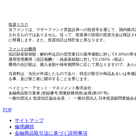
投資リスク
当ファンドは、マザーファンド受益証券への投資等を通じて、国内株式
されるものではありません。従って、投資者の皆様の投資元金は保証さ
に帰属します。また、投資信託は預貯金と異なります。
ファンドの費用
信託財産留保額：解約申込日の翌営業日の基準価額に対して0.30%の率
運用管理費用（信託報酬）：純資産総額に対して0.2585%（税込）
費用の合計額は、購入金額や保有期間等に応じて異なりますので、あら
当資料は、当社が作成したものであり、特定の取引や商品あるいは有価
る事、及び第三者に開示することを禁じます。
ベイビュー・アセット・マネジメント株式会社
金融商品取引業者 (登録番号 関東財務局長(金商)第397号)
一般社団法人 投資信託協会会員 / 一般社団法人 日本投資顧問業協会
TOP
サイトマップ
倫理綱領
金融商品取引法に基づく説明事項